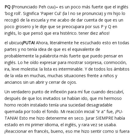
PQ (
Pronunciado Peh cuu)
–
es un poco más fuerte que el inglés
'bog roll'. Significa 'Papier Cul' (la l no se pronuncia) y mi hijo lo
recogió de la escuela y me acabo de dar cuenta de que es un
poco grosero y le dije que se preocupara por sus P y Q en
inglés, lo que pensó que era histérico. tener diez años!
el ubicuo
¡PUTA!
Ahora, literalmente he escuchado esto en todas
partes y no tenía idea de que es el equivalente de
probablemente la palabrota más fuerte que puedo pensar en
inglés. Lo he oído expresar para mostrar sorpresa, conmoción,
ira, leve molestia: la lista es interminable. Y de todos los ámbitos
de la vida en muchas, muchas situaciones frente a niños y
ancianos sin un abrir y cerrar de ojos.
Un verdadero punto de inflexión para mí fue cuando descubrí,
después de que los invitados se habían ido, que mi hermoso
horno recién instalado tenía una suciedad desagradable
quemada por todo el fondo. Mi reacción inicial "ir a" fue, ¡PU-
TANIA! Esto me hizo detenerme en seco. Jurar SIEMPRE había
estado en mi primer idioma, el inglés, y rara vez se usaba.
¡Reaccionar en francés, bueno, eso me hizo sentir como si fuera