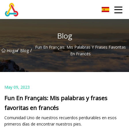
Grupo Chengdu BoldRoad Ventures
Blog
Fun En Français: Mis Palabras Y Frases Favoritas
/
/
Hogar
Blog
En Francés
May 09, 2023
Fun En Français: Mis palabras y frases
favoritas en francés
Comunidad Uno de nuestros recuerdos perdurables en esos
primeros días de encontrar nuestros pies.