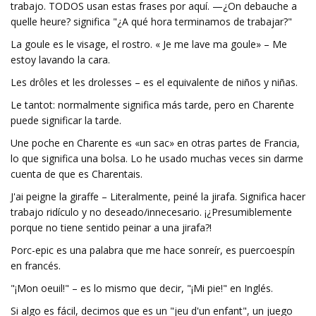
trabajo. TODOS usan estas frases por aquí. —¿On debauche a
quelle heure? significa "¿A qué hora terminamos de trabajar?"
La goule es le visage, el rostro. « Je me lave ma goule» – Me
estoy lavando la cara.
Les drôles et les drolesses – es el equivalente de niños y niñas.
Le tantot: normalmente significa más tarde, pero en Charente
puede significar la tarde.
Une poche en Charente es «un sac» en otras partes de Francia,
lo que significa una bolsa. Lo he usado muchas veces sin darme
cuenta de que es Charentais.
J'ai peigne la giraffe – Literalmente, peiné la jirafa. Significa hacer
trabajo ridículo y no deseado/innecesario. ¡¿Presumiblemente
porque no tiene sentido peinar a una jirafa?!
Porc-epic es una palabra que me hace sonreír, es puercoespín
en francés.
"¡Mon oeuil!" – es lo mismo que decir, "¡Mi pie!" en Inglés.
Si algo es fácil, decimos que es un "jeu d'un enfant", un juego