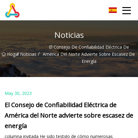
Grupo Chengdu BoldRoad Ventures
Noticias
El Consejo De Confiabilidad Eléctrica De
/
/
Hogar
Noticias
América Del Norte Advierte Sobre Escasez De
Energía
May 30, 2023
El Consejo de Confiabilidad Eléctrica de
América del Norte advierte sobre escasez de
energía
columna invitada He sido testigo de cómo numerosas