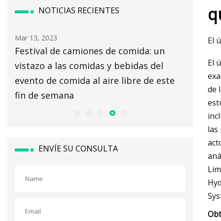
q
NOTICIAS RECIENTES
Mar 15, 2023
Mar 07, 20
El 
¿De qué lado de la valla soy dueño?
Mercado
El 
con un v
exa
e
2028
de 
est
inc
las
act
ENVÍE SU CONSULTA
aná
Lim
Hyd
Sys
Obt