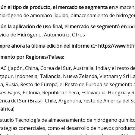
ún el tipo de producto, el mercado se segmenta en:
Almacena
hidrógeno de amoníaco líquido, almacenamiento de hidróge
ún la aplicación de uso final, el mercado se segmentó en:
Ind
vicio de Hidrógeno, Automotriz, Otros
pre ahora la última edición del informe 👉 https://www.h
mento por Regiones/Países:
PAC (Japón, China, Corea del Sur, Australia, India y el rest
gapur, Indonesia, Tailandia, Nueva Zelanda, Vietnam y Sri L
lia, Rusia, Resto de Europa; el Resto de Europa se segmenta
ses Bajos, Polonia, República Checa, Eslovaquia, Hungría y R
rica del Sur (Brasil, Chile, Argentina, resto de América del 
áfrica)
estudio Tecnología de almacenamiento de hidrógeno químico c
rategias comerciales, como el desarrollo de nuevos producto