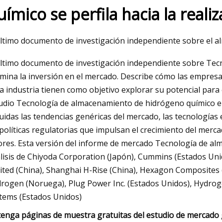
uímico se perfila hacia la reali
23
último documento de investigación independiente sobre el 
 de intercambiadores de calor
último documento de investigación independiente sobre Te
alor de $ 29.0 mil millones para
mina la inversión en el mercado. Describe cómo las empresa
la industria tienen como objetivo explorar su potencial para 
udio Tecnología de almacenamiento de hidrógeno químico elu
luidas las tendencias genéricas del mercado, las tecnologías 
 políticas regulatorias que impulsan el crecimiento del mercad
ores. Esta versión del informe de mercado Tecnología de a
lisis de Chiyoda Corporation (Japón), Cummins (Estados Uni
ited (China), Shanghai H-Rise (China), Hexagon Composites 
rogen (Noruega), Plug Power Inc. (Estados Unidos), Hydro
tems (Estados Unidos)
enga páginas de muestra gratuitas del estudio de mercado