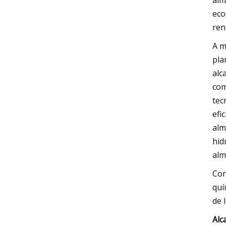
alm
eco
ren
A m
pla
alc
com
tec
efi
alm
hid
alm
Con
quí
de 
Alc