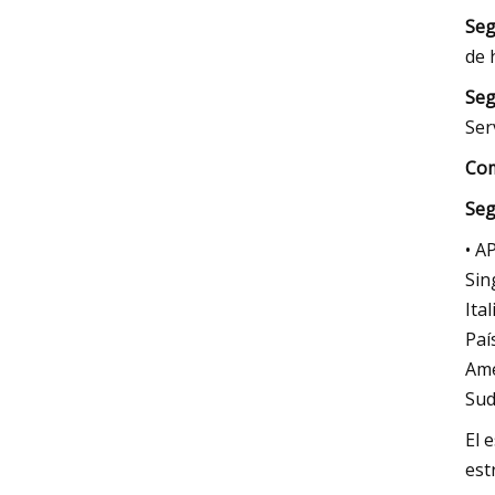
Seg
de 
Seg
Ser
Com
Seg
• A
Sin
Ita
Paí
Amé
Sud
El 
est