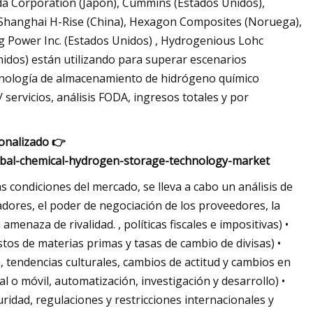
yoda Corporation (Japón), Cummins (Estados Unidos),
, Shanghai H-Rise (China), Hexagon Composites (Noruega),
g Power Inc. (Estados Unidos) , Hydrogenious Lohc
idos) están utilizando para superar escenarios
cnología de almacenamiento de hidrógeno químico
 servicios, análisis FODA, ingresos totales y por
sonalizado 👉
obal-chemical-hydrogen-storage-technology-market
 condiciones del mercado, se lleva a cabo un análisis de
adores, el poder de negociación de los proveedores, la
enaza de rivalidad. , políticas fiscales e impositivas) •
tos de materias primas y tasas de cambio de divisas) •
n, tendencias culturales, cambios de actitud y cambios en
al o móvil, automatización, investigación y desarrollo) •
ridad, regulaciones y restricciones internacionales y