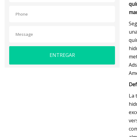
quí
mar
Seg
una
quí
hid
ENTREGAR
met
Ads
Amé
Def
La 
hid
exc
ver
com