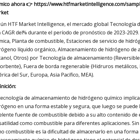
mico ahora 👉 https://www.htfmarketintelligence.com/samp
ket
ún HTF Market Intelligence, el mercado global Tecnología 
 CAGR del% durante el período de pronóstico de 2023-2029. 
mica, Planta de combustible, Estaciones de servicio de hid
rógeno líquido orgánico, Almacenamiento de hidrógeno de 
anol, Otros) por Tecnología de almacenamiento (Reversible 
orbente}, Fuera de borda regenerable {Hidruros metálicos, 
rica del Sur, Europa, Asia Pacífico, MEA).
inición:
tecnología de almacenamiento de hidrógeno químico implic
rógeno en una forma estable y segura, que luego se puede li
elente fuente de combustible debido a su alto contenido de 
satilidad como combustible para diferentes aplicaciones. Sin
o combustible es la dificultad de almacenarlo en una forma 