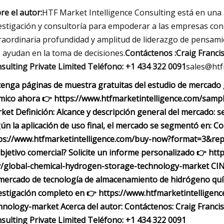
re el autor:
HTF Market Intelligence Consulting está en una 
estigación y consultoría para empoderar a las empresas con e
raordinaria profundidad y amplitud de liderazgo de pensamie
 ayudan en la toma de decisiones.
Contáctenos :Craig Franci
sulting Private Limited Teléfono: +1 434 322 0091
sales@htf
enga páginas de muestra gratuitas del estudio de mercado
mico ahora 👉 https://www.htfmarketintelligence.com/samp
ket Definición: Alcance y descripción general del mercado: 
ún la aplicación de uso final, el mercado se segmentó en: C
ps://www.htfmarketintelligence.com/buy-now?format=3&repo
objetivo comercial? Solicite un informe personalizado 👉 ht
/global-chemical-hydrogen-storage-technology-market CIN
mercado de tecnología de almacenamiento de hidrógeno quími
estigación completo en 👉 https://www.htfmarketintelligen
hnology-market Acerca del autor: Contáctenos: Craig Franci
sulting Private Limited Teléfono: +1 434 322 0091