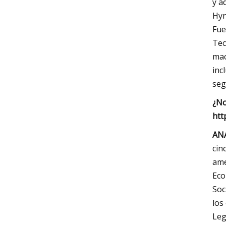
y a
Hyn
Fue
Tec
mac
inc
seg
¿No
htt
ANÁ
cin
ame
Eco
Soc
los
Leg