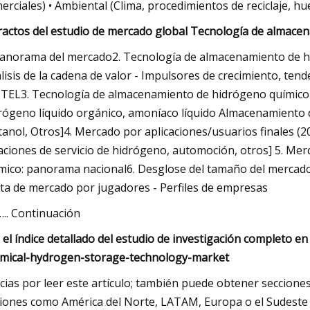
erciales) • Ambiental (Clima, procedimientos de reciclaje, hu
ractos del estudio de mercado global Tecnología de almace
Panorama del mercado2. Tecnología de almacenamiento de hi
lisis de la cadena de valor - Impulsores de crecimiento, tenden
TEL3. Tecnología de almacenamiento de hidrógeno químico
rógeno líquido orgánico, amoníaco líquido Almacenamient
anol, Otros]4. Mercado por aplicaciones/usuarios finales (2
aciones de servicio de hidrógeno, automoción, otros] 5. M
mico: panorama nacional6. Desglose del tamaño del mercado 
ta de mercado por jugadores - Perfiles de empresas
.. Continuación
 el índice detallado del estudio de investigación completo e
mical-hydrogen-storage-technology-market
cias por leer este artículo; también puede obtener secciones
iones como América del Norte, LATAM, Europa o el Sudeste A