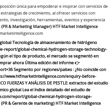
posición única para empoderar e inspirar con servicios de
strategias de crecimiento, al ofrecer servicios con
nto, investigación, herramientas, eventos y experiencia
s (PR & Marketing Manager) HTF Market Intelligence
marketintelligence.com
 global Tecnología de almacenamiento de hidrógeno
le-report/global-chemical-hydrogen-storage-technology-
según el tipo de producto, el mercado se segmentó en:
omprar ahora Última edición del informe 👉
rt=36 Segmento por regiones/países : ¿No coincide con
tps://www.htfmarketintelligence.com/enquiry-before-
CO FUERZAS Y ANÁLISIS DE PESTLE: extractos del estudio
co global Lea el índice detallado del estudio de
ce.com/report/global-chemical-hydrogen-storage-
s (PR & Gerente de marketing) HTF Market Intelligence