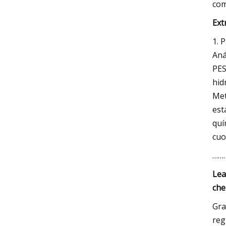
com
Ext
1. 
Aná
PES
hid
Met
est
quí
cuo
………
Lea
che
Gra
reg