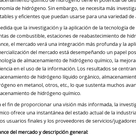
acenamiento químico de hidrógeno tiene el potencial de de
nomía de hidrógeno. Sin embargo, se necesita más investig
tables y eficientes que puedan usarse para una variedad de 
edida que la investigación y la aplicación de la tecnología 
ntas de combustible, estaciones de reabastecimiento de hi
ance, el mercado verá una integración más profunda y la apli
ercialización del mercado está desempeñando un papel positiv
nología de almacenamiento de hidrógeno químico, la mejora de
ciencia en el uso de la información. Los resultados se centra
acenamiento de hidrógeno líquido orgánico, almacenamient
rógeno en metanol, otros, etc., lo que sustenta muchos avan
acenamiento de hidrógeno químico.
 el fin de proporcionar una visión más informada, la invest
mico ofrece una instantánea del estado actual de la industr
los usuarios finales y los proveedores de servicios/jugadores
ance del mercado y descripción general: