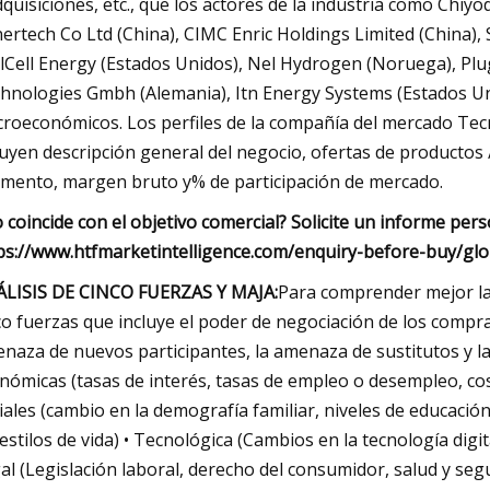
dquisiciones, etc., que los actores de la industria como Chi
ertech Co Ltd (China), CIMC Enric Holdings Limited (China)
lCell Energy (Estados Unidos), Nel Hydrogen (Noruega), Plu
hnologies Gmbh (Alemania), Itn Energy Systems (Estados Un
roeconómicos. Los perfiles de la compañía del mercado Te
luyen descripción general del negocio, ofertas de productos /
mento, margen bruto y% de participación de mercado.
 coincide con el objetivo comercial? Solicite un informe per
ps://www.htfmarketintelligence.com/enquiry-before-buy/gl
LISIS DE CINCO FUERZAS Y MAJA:
Para comprender mejor las
co fuerzas que incluye el poder de negociación de los compr
naza de nuevos participantes, la amenaza de sustitutos y la am
nómicas (tasas de interés, tasas de empleo o desempleo, cos
iales (cambio en la demografía familiar, niveles de educació
 estilos de vida) • Tecnológica (Cambios en la tecnología digit
al (Legislación laboral, derecho del consumidor, salud y segu