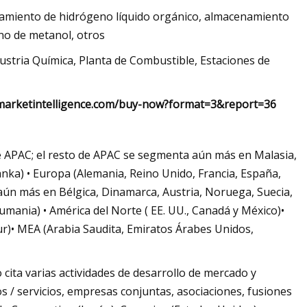
miento de hidrógeno líquido orgánico, almacenamiento
no de metanol, otros
ustria Química, Planta de Combustible, Estaciones de
tfmarketintelligence.com/buy-now?format=3&report=36
o de APAC; el resto de APAC se segmenta aún más en Malasia,
anka) • Europa (Alemania, Reino Unido, Francia, España,
 aún más en Bélgica, Dinamarca, Austria, Noruega, Suecia,
umania) • América del Norte ( EE. UU., Canadá y México)•
Sur)• MEA (Arabia Saudita, Emiratos Árabes Unidos,
ita varias actividades de desarrollo de mercado y
s / servicios, empresas conjuntas, asociaciones, fusiones