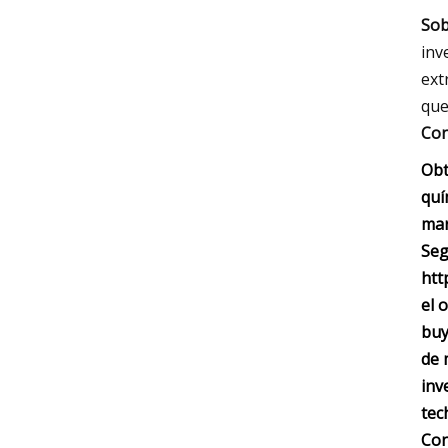
Sob
inv
ext
que
Con
Obt
quí
mar
Seg
htt
el 
buy
de 
inv
tec
Con