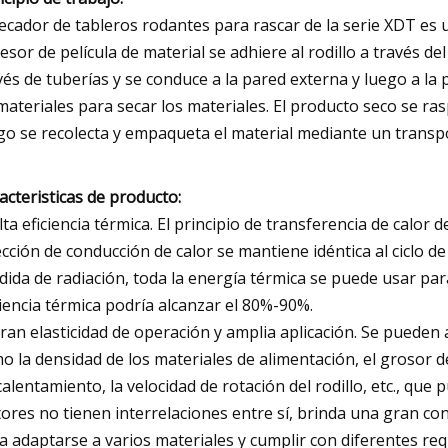
secador de tableros rodantes para rascar de la serie XDT es 
esor de película de material se adhiere al rodillo a través del 
vés de tuberías y se conduce a la pared externa y luego a la 
materiales para secar los materiales. El producto seco se ras
go se recolecta y empaqueta el material mediante un transpor
acteristicas de producto:
Alta eficiencia térmica. El principio de transferencia de calor
ección de conducción de calor se mantiene idéntica al ciclo de 
dida de radiación, toda la energía térmica se puede usar par
ciencia térmica podría alcanzar el 80%-90%.
Gran elasticidad de operación y amplia aplicación. Se pueden 
o la densidad de los materiales de alimentación, el grosor de
calentamiento, la velocidad de rotación del rodillo, etc., qu
tores no tienen interrelaciones entre sí, brinda una gran con
a adaptarse a varios materiales y cumplir con diferentes req