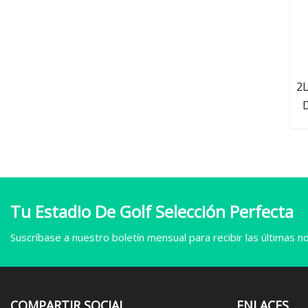
2L
D
V
Tu Estadio De Golf Selección Perfecta
Suscríbase a nuestro boletín mensual para recibir las últimas not
COMPARTIR SOCIAL
ENLACES