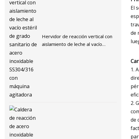
El 
esp
tra
de 
Hervidor de reacción vertical con
lue
aislamiento de leche al vacío
estéril de grado sanitario de acero
inoxidable SS304/316 con máquina
Car
agitadora
1. 
dir
pér
efi
2. 
com
de 
fac
par