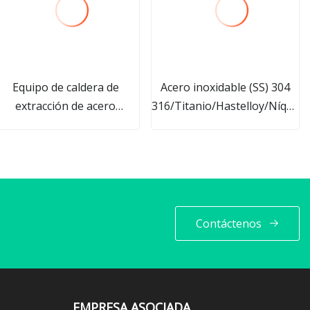
Equipo de caldera de
Acero inoxidable (SS) 304
extracción de acero
316/Titanio/Hastelloy/Níquel
noxidable Torre de reciclaje
Forrado Camisa de vapor
de alcohol
Calentamiento Mezclado
agitado Recipiente químico
Tanque Caldera de reacción
Contáctenos
EMPRESA ASOCIADA