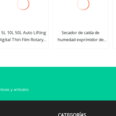
 5L 10L 50L Auto Lifting
Secador de caída de
igital Thin Film Rotary
humedad exprimidor de
aporizador Precio Vacío
prensa de tornillo de
i
Ex-Proof Rotavp
plástico fino ahorro de
Evaporador Rotavp con
energía
enfriador de bomba
icias y artículos
CATEGORÍAS