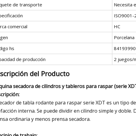
quete de transporte
Necesita 
ecificación
ISO9001-
rca comercial
HC
igen
Porcelana
digo hs
84193990
pacidad de producción
2 juegos/
scripción del Producto
uina secadora de cilindros y tableros para raspar (serie XD
cripción:
secador de tabla rodante para raspar serie XDT es un tipo de
efacción interna. Se puede dividir en cilindro simple y doble
nsa ordinaria y menos prensa secadora.
ncipio de trabajo: