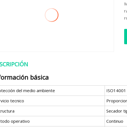
M
r
r
SCRIPCIÓN
formación básica
otección del medio ambiente
ISO14001
vicio tecnico
Proporcio
tructura
Secador tip
todo operativo
Continuo