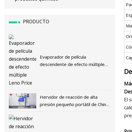
Pa
Esp
PRODUCTO
Ma
Or
Có
Evaporador de película
Ca
descendente de efecto múltiple
De
Leno Price
Máq
Des
Hervidor de reacción de alta
El 
presión pequeño portátil de China
cal
de 1 litro Fcf
pre
Pri