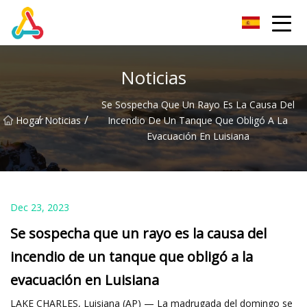
Grupo Chengdu BoldRoad Ventures
Noticias
Se Sospecha Que Un Rayo Es La Causa Del
/
/
Hogar
Noticias
Incendio De Un Tanque Que Obligó A La
Evacuación En Luisiana
Dec 23, 2023
Se sospecha que un rayo es la causa del
incendio de un tanque que obligó a la
evacuación en Luisiana
LAKE CHARLES, Luisiana (AP) — La madrugada del domingo se